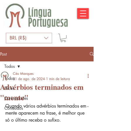
BRL (R$)
Post
Todos
Céu Marques
Todos
21 de ago. de 2024
1 min de leitura
Advérbios terminados em
Dicas
"mente"
Curiosidades
Quando vários advérbios terminados em -
Conteúdos
mente aparecem na frase, é melhor que 
só o último receba o sufixo.