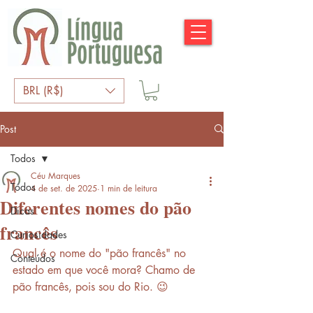
BRL (R$)
Post
Todos
Céu Marques
Todos
4 de set. de 2025
1 min de leitura
Diferentes nomes do pão
Dicas
francês
Curiosidades
Qual é o nome do "pão francês" no 
Conteúdos
estado em que você mora? Chamo de 
pão francês, pois sou do Rio. 😉