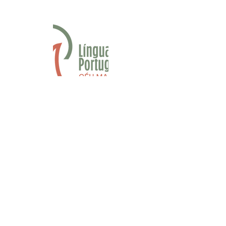
Fan Page Língua Portuguesa
contato.linguaportuguesa@gmail.co
m
Apostilas
Dúvidas frequentes
Política de privacidade
© 2018 por
Olho Nu Design
Mídias Sociais