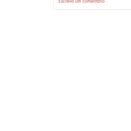
Escreva um comentário
verbos da língua portuguesa.
MODO INDICATIVO...