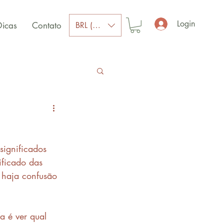
Login
BRL (R$)
Dicas
Contato
significados 
ificado das 
 haja confusão 
a é ver qual 