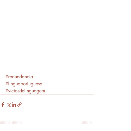
#redundancia
#linguaportuguesa
#viciosdelinguagem