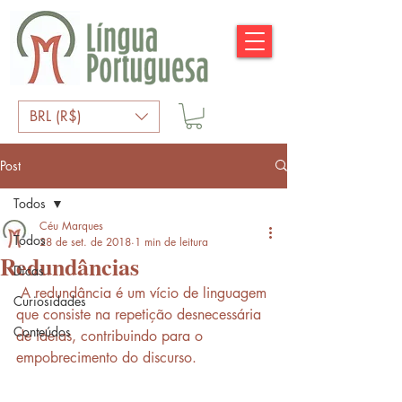
BRL (R$)
Post
Todos
Céu Marques
Todos
28 de set. de 2018
1 min de leitura
Redundâncias
Dicas
 A redundância é um vício de linguagem 
Curiosidades
que consiste na repetição desnecessária 
Conteúdos
de ideias, contribuindo para o 
empobrecimento do discurso.