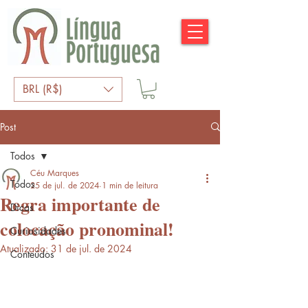
BRL (R$)
Post
Todos
Céu Marques
Todos
25 de jul. de 2024
1 min de leitura
Regra importante de
Dicas
colocação pronominal!
Curiosidades
Atualizado:
31 de jul. de 2024
Conteúdos