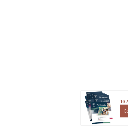
10 A
C