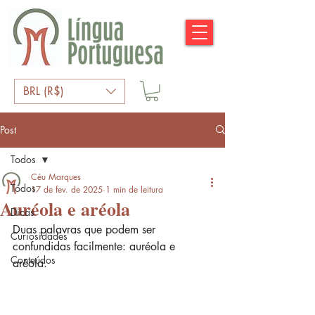
BRL (R$)
Post
Todos
Céu Marques
Todos
17 de fev. de 2025
1 min de leitura
Auréola e aréola
Dicas
Duas palavras que podem ser 
Curiosidades
confundidas facilmente: auréola e 
Conteúdos
aréola.