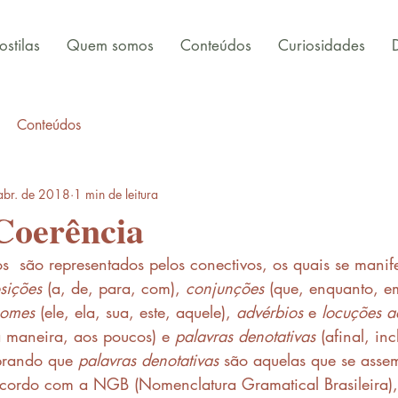
stilas
Quem somos
Conteúdos
Curiosidades
Conteúdos
abr. de 2018
1 min de leitura
Coerência
s  são representados pelos conectivos, os quais se manif
sições
 (a, de, para, com), 
conjunções
 (que, enquanto, e
nomes
 (ele, ela, sua, este, aquele), 
advérbios
 e 
locuções a
a maneira, aos poucos) e 
palavras denotativas
 (afinal, in
brando que 
palavras denotativas
 são aquelas que se asse
acordo com a NGB (Nomenclatura Gramatical Brasileira)