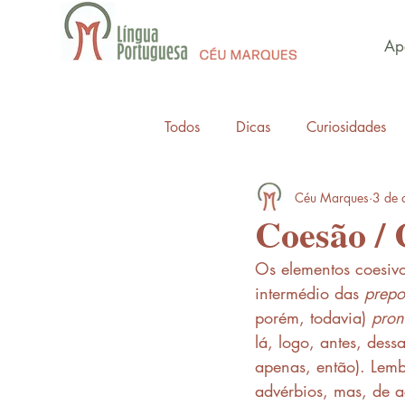
Apo
Todos
Dicas
Curiosidades
Céu Marques
3 de 
Coesão / 
Os elementos coesivo
intermédio das 
prepo
porém, todavia) 
pro
lá, logo, antes, dess
apenas, então). Lem
advérbios, mas, de 