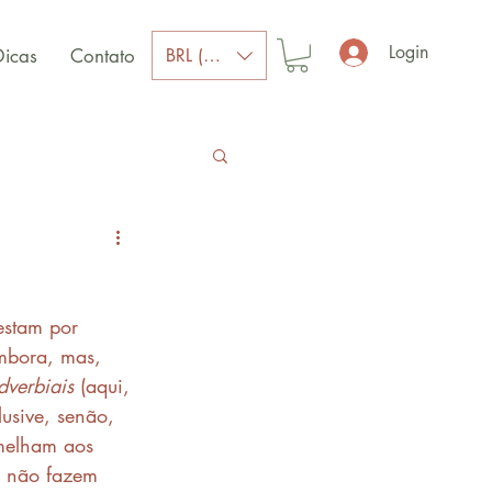
Login
BRL (R$)
Dicas
Contato
estam por 
mbora, mas, 
dverbiais
 (aqui, 
clusive, senão, 
melham aos 
, não fazem 