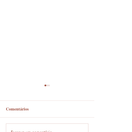
Comentários
Em frente ou enfrente?