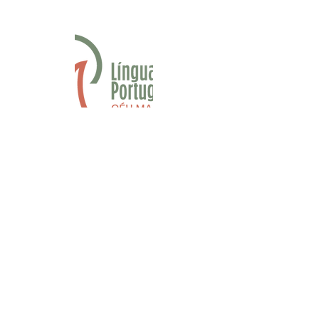
Fan Page Língua Portuguesa
contato.linguaportuguesa@gmail.co
m
Apostilas
Dúvidas frequentes
Política de privacidade
© 2018 por
Olho Nu Design
Mídias Sociais