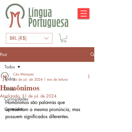
BRL (R$)
Post
Todos
Céu Marques
Todos
26 de jul. de 2024
1 min de leitura
Homônimos
Dicas
Atualizado:
31 de jul. de 2024
Curiosidades
Homônimos são palavras que 
Conteúdos
apresentam a mesma pronúncia, mas 
possuem significados diferentes.