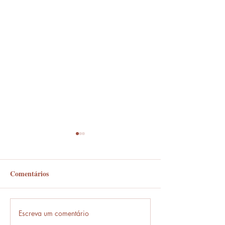
Comentários
Em frente ou enfrente?
Escreva um comentário
Frases que só o b