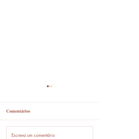
Comentários
Em frente ou enfrente?
Escreva um comentário
Frases que só o b