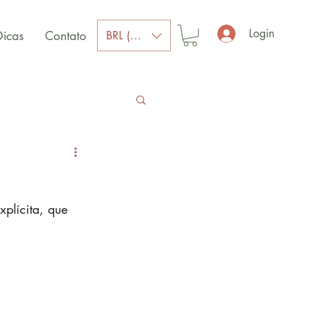
Login
BRL (R$)
Dicas
Contato
plícita, que 