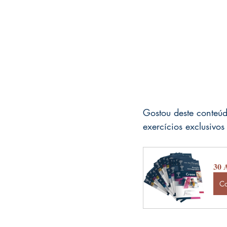
Gostou deste conteú
exercícios exclusivo
30 A
C