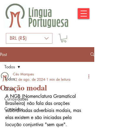
BRL (R$)
Post
Todos
Céu Marques
Todos
12 de ago. de 2024
1 min de leitura
Oração modal
Dicas
A NGB (Nomenclatura Gramatical 
Curiosidades
Brasileira) não fala das orações 
Conteúdos
subordinadas adverbiais modais, mas 
elas existem e são iniciadas pela 
locução conjuntiva "sem que".