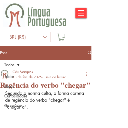
BRL (R$)
Post
Todos
Céu Marques
Todos
13 de fev. de 2025
1 min de leitura
Regência do verbo "chegar"
Dicas
Segundo a norma culta, a forma correta 
Curiosidades
de regência do verbo "chegar" é 
Conteúdos
"chegar a".