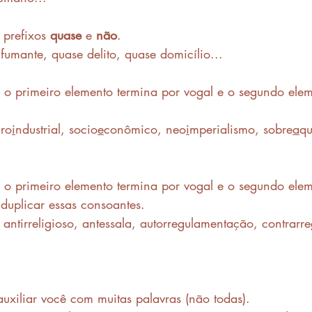
prefixos 
quase
 e 
não
.
fumante, quase delito, quase domicílio...
 o primeiro elemento termina por vogal e o segundo ele
gro
i
ndustrial, socio
e
conômico, neo
i
mperialismo, sobre
a
qu
 o primeiro elemento termina por vogal e o segundo ele
duplicar essas consoantes.
, antirreligioso, antessala, autorregulamentação, contrarre
xiliar você com muitas palavras (não todas).