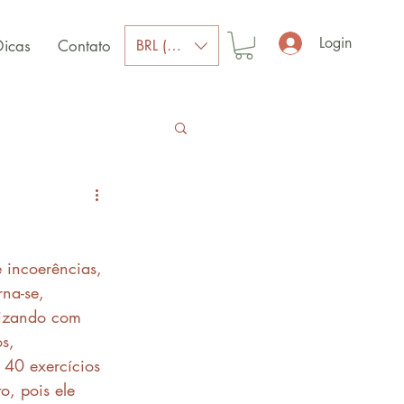
Login
BRL (R$)
Dicas
Contato
 incoerências, 
na-se, 
lizando com 
s, 
 40 exercícios 
, pois ele 