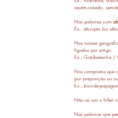
Ex.: vice-reitor, viz
recém-casado, sem-ter
Nas palavras com 
a
Ex.: ab-rupto (ou abru
Nos nomes geográfic
ligados por artigo. 
Ex.: Grã-Bretanha / 
Nos compostos que de
por preposição ou ou
Ex.: bico-de-papagaio
Não se usa o hífen na
Nas palavras que pe