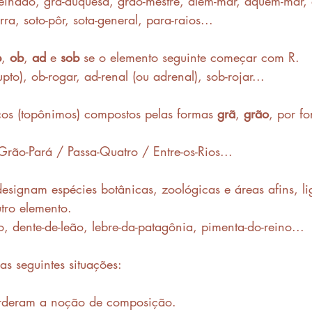
o-reinado, grã-duquesa, grão-mestre, além-mar, aquém-mar, 
ra, soto-pôr, sota-general, para-raios...
b
, 
ob
, 
ad
 e 
sob
 se o elemento seguinte começar com R. 
pto), ob-rogar, ad-renal (ou adrenal), sob-rojar...
os (topônimos) compostos pelas formas 
grã
, 
grão
, por f
Grão-Pará / Passa-Quatro / Entre-os-Rios...
signam espécies botânicas, zoológicas e áreas afins, l
tro elemento.
, dente-de-leão, lebre-da-patagônia, pimenta-do-reino...
s seguintes situações: 
rderam a noção de composição.