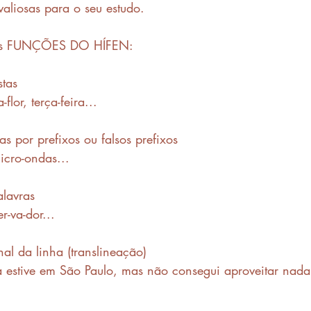
aliosas para o seu estudo. 
as FUNÇÕES DO HÍFEN: 
stas
-flor, terça-feira...
s por prefixos ou falsos prefixos
icro-ondas...
alavras
r-va-dor...
nal da linha (translineação)
 estive em São Paulo, mas não consegui aproveitar nada