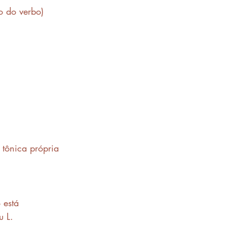
o do verbo)
tônica própria 
 está 
 L. 