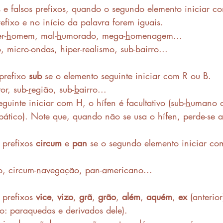
 e falsos prefixos, quando o segundo elemento iniciar 
refixo e no início da palavra forem iguais.
r-
h
omem, mal-
h
umorado, mega-
h
omenagem...
, micro-
o
ndas, hiper-
r
ealismo, sub-
b
airro...
refixo 
sub
 se o elemento seguinte iniciar com R ou B.
tor, sub-
r
egião, sub-
b
airro...
guinte iniciar com H, o hífen é facultativo (sub-
h
umano o
pático). Note que, quando não se usa o hífen, perde-se a
prefixos 
circum
 e 
pan
 se o segundo elemento iniciar c
o, circum-
n
avegação, pan-
a
mericano...
prefixos 
vice
, 
vizo
, 
grã
, 
grão
, 
além
, 
aquém
, 
ex
 (anterior
o: paraquedas e derivados dele). 