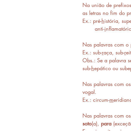
Na união de prefixos
as letras no fim do p
Ex.: pré-
h
istória, supe
       anti-
i
nflamatório
Nas palavras com o p
Ex.: sub-
r
aça, sub-
r
ei
Obs.: Se a palavra se
sub-
h
epático ou sube
Nas palavras com os 
vogal.
Ex.: circum-
m
eridian
Nas palavras com os 
soto
(a), 
para
 (exceçã