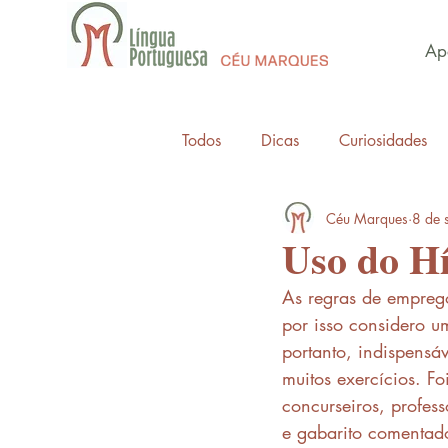
Apo
Todos
Dicas
Curiosidades
Céu Marques
8 de 
Uso do Hí
As regras de emprego
por isso considero u
portanto, indispensá
muitos exercícios. Fo
concurseiros, profess
e gabarito comentado