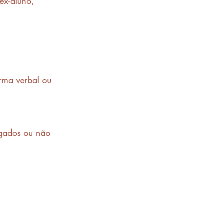
ex-aluno, 
orma verbal ou 
igados ou não 