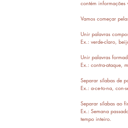
contém informações v
Vamos começar pel
Unir palavras compo
Ex.: verde-claro, beija
Unir palavras formada
Ex.: contra-ataque, m
Separar sílabas de p
Ex.: a-ce-to-na, con-se
Separar sílabas ao fi
Ex.: Semana passada
tempo inteiro. 