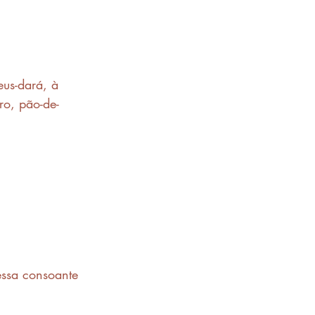
eus-dará, à 
ro, pão-de-
essa consoante 