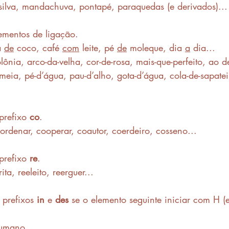
ssilva, mandachuva, pontapé, paraquedas (e derivados)...
ementos de ligação. 
 
de
 coco, café 
com
 leite, pé 
de
 moleque, dia 
a
 dia... 
ônia, arco-da-velha, cor-de-rosa, mais-que-perfeito, ao d
meia, pé-d’água, pau-d’alho, gota-d’água, cola-de-sapatei
refixo 
co
.
ordenar, cooperar, coautor, coerdeiro, cosseno...
refixo 
re
.
ita, reeleito, reerguer...
prefixos 
in
 e 
des
 se o elemento seguinte iniciar com H (
sumano...