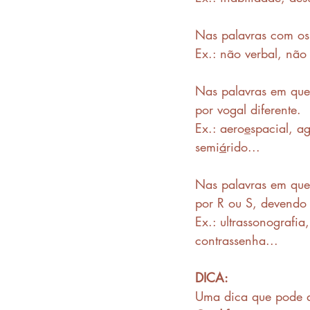
Nas palavras com os 
Ex.: não verbal, não 
Nas palavras em que
por vogal diferente.
Ex.: aero
e
spacial, a
semi
á
rido...
Nas palavras em que
por R ou S, devendo 
Ex.: ultrassonografia
contrassenha...
DICA:
Uma dica que pode au