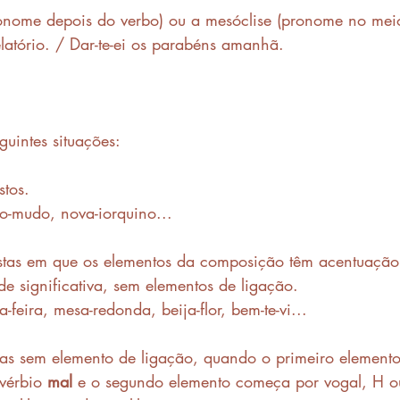
ronome depois do verbo) ou a mesóclise (pronome no mei
elatório. / Dar-te-ei os parabéns amanhã.
guintes situações: 
tos.
do-mudo, nova-iorquino...
tas em que os elementos da composição têm acentuação 
 significativa, sem elementos de ligação. 
a-feira, mesa-redonda, beija-flor, bem-te-vi...
as sem elemento de ligação, quando o primeiro elemento
vérbio 
mal
 e o segundo elemento começa por vogal, H ou