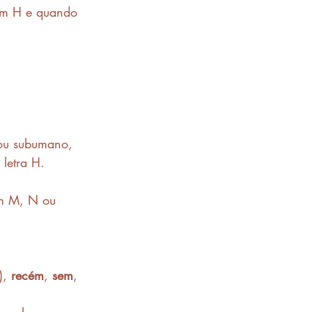
com H e quando 
u subumano, 
 letra H.
om M, N ou 
), 
recém
, 
sem
, 