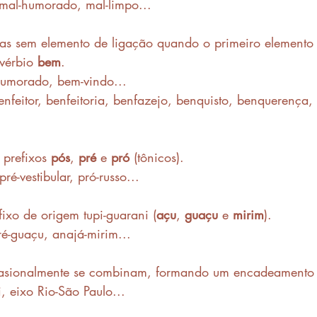
 mal-humorado, mal-limpo...
as sem elemento de ligação quando o primeiro elemento 
vérbio 
bem
.
humorado, bem-vindo...
nfeitor, benfeitoria, benfazejo, benquisto, benquerença, 
prefixos 
pós
, 
pré
 e 
pró
 (tônicos).
ré-vestibular, pró-russo...
ixo de origem tupi-guarani (
açu
, 
guaçu
 e 
mirim
).
é-guaçu, anajá-mirim...
asionalmente se combinam, formando um encadeamento 
i, eixo Rio-São Paulo...