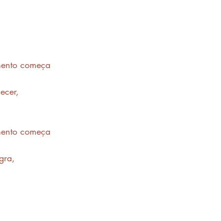
mento começa 
ecer, 
mento começa 
gra, 