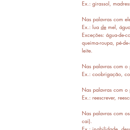
Ex.: girassol, madre
Nas palavras com el
Ex.: lua 
de
 mel, água
Exceções: água-de-col
queima-roupa, pé-de-
leite. 
Nas palavras com o p
Ex.: coobrigação, co
Nas palavras com o p
Ex.: reescrever, reescr
Nas palavras com os 
cai).
Ex.: inabilidade, de