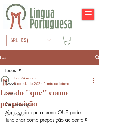
BRL (R$)
Post
Todos
Céu Marques
Todos
8 de jul. de 2024
1 min de leitura
Uso do "que" como
Dicas
preposição
Curiosidades
Você sabia que o termo QUE pode 
Conteúdos
funcionar como preposição acidental?