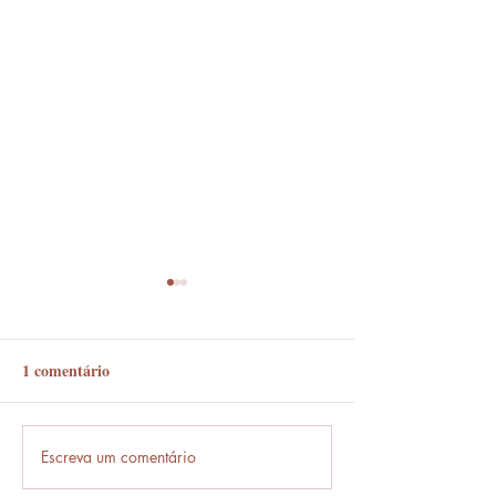
1 comentário
Em frente ou enfrente?
Escreva um comentário
Frases que só o b
entende.