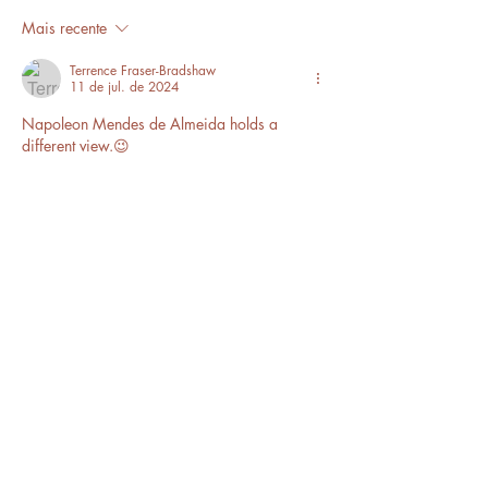
Mais recente
Terrence Fraser-Bradshaw
11 de jul. de 2024
Napoleon Mendes de Almeida holds a 
different view.😉
Curtir
Responder
Fan Page Língua Portuguesa
contato.linguaportuguesa@gmail.co
m