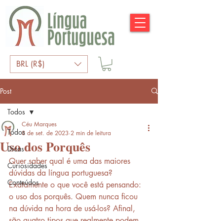
BRL (R$)
Post
Todos
Céu Marques
Todos
8 de set. de 2023
2 min de leitura
Uso dos Porquês
Dicas
Quer saber qual é uma das maiores 
Curiosidades
dúvidas da língua portuguesa? 
Conteúdos
Exatamente o que você está pensando: 
o uso dos porquês. Quem nunca ficou 
na dúvida na hora de usá-los? Afinal, 
são quatro tipos que realmente podem 