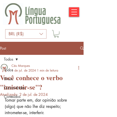
BRL (R$)
Post
Todos
Céu Marques
Todos
1 de jul. de 2024
1 min de leitura
Você conhece o verbo
Dicas
"imiscuir-se"?
Curiosidades
Atualizado:
2 de jul. de 2024
Conteúdos
Tomar parte em, dar opinião sobre 
(algo) que não lhe diz respeito; 
intrometer-se, interferir.