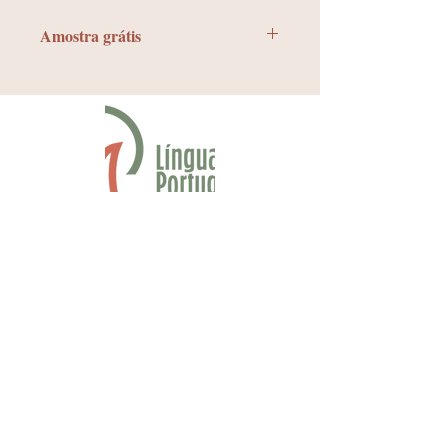
Amostra grátis
Download PDF
Fan Page Língua Portuguesa
contato.linguaportuguesa@gmail.co
m
Apostilas
Dúvidas frequentes
Política de privacidade
© 2018 por
Olho Nu Design