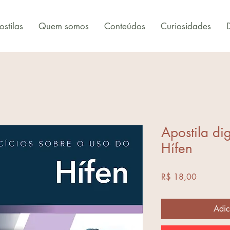
stilas
Quem somos
Conteúdos
Curiosidades
Apostila dig
Hífen
Preço
R$ 18,00
Adic