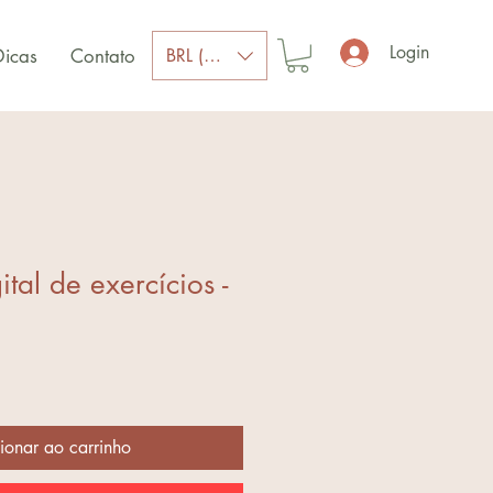
Login
BRL (R$)
Dicas
Contato
ital de exercícios -
ionar ao carrinho