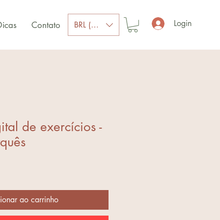
Login
BRL (R$)
Dicas
Contato
ital de exercícios -
rquês
ionar ao carrinho