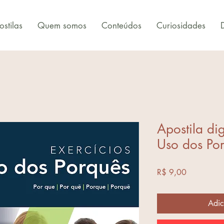
stilas
Quem somos
Conteúdos
Curiosidades
Apostila dig
Uso dos Po
Preço
R$ 9,00
Adic