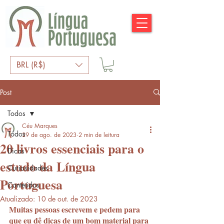
BRL (R$)
Post
Todos
Céu Marques
Todos
29 de ago. de 2023
2 min de leitura
20 livros essenciais para o
Dicas
estudo da Língua
Curiosidades
Portuguesa​
Conteúdos
Atualizado:
10 de out. de 2023
Muitas pessoas escrevem e pedem para 
que eu dê dicas de um bom material para 