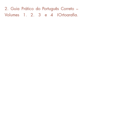
2. Guia Prático do Português Correto – 
Volumes 1, 2, 3 e 4 (Ortografia, 
Morfologia, Sintaxe e Pontuação)
3. Dicionário Houaiss da Língua 
Portuguesa
4. Dicionário Aurélio da Língua 
Portuguesa
5. Moderna Gramática Portuguesa – 
Evanildo Bechara
6.  As Dúvidas de Português mais 
Comuns em Concursos – Fernando 
Pestana
7. A Gramática para Concursos Públicos 