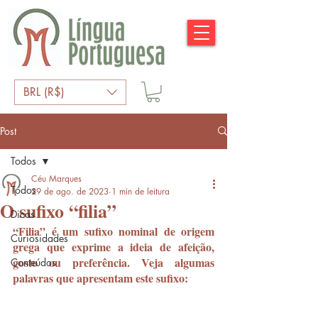
BRL (R$)
Post
Todos
Céu Marques
Todos
29 de ago. de 2023
1 min de leitura
O sufixo “filia”​
Dicas
“Filia” é um sufixo nominal de origem 
Curiosidades
grega que exprime a ideia de afeição, 
gosto ou preferência. Veja algumas 
Conteúdos
palavras que apresentam este sufixo: