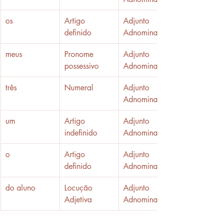
​os
​Artigo 
Adjunto 
definido
Adnominal
​meus
Pronome 
Adjunto 
possessivo
Adnominal
três
​Numeral
Adjunto 
Adnominal
​um
​Artigo 
Adjunto 
indefinido
Adnominal
o
Artigo 
Adjunto 
definido
Adnominal
​do aluno
​Locução 
Adjunto 
Adjetiva
Adnominal