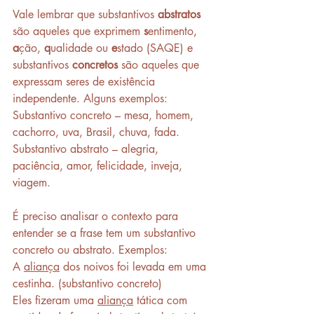
Vale lembrar que substantivos 
abstratos
são aqueles que exprimem 
s
entimento, 
a
ção, 
q
ualidade ou 
e
stado (SAQE) e 
substantivos 
concretos
 são aqueles que 
expressam seres de existência 
independente. Alguns exemplos: 
Substantivo concreto – mesa, homem, 
cachorro, uva, Brasil, chuva, fada. 
Substantivo abstrato – alegria, 
paciência, amor, felicidade, inveja, 
viagem.
É preciso analisar o contexto para 
entender se a frase tem um substantivo 
concreto ou abstrato. Exemplos:
A 
aliança
 dos noivos foi levada em uma 
cestinha. (substantivo concreto)
Eles fizeram uma 
aliança
 tática com 