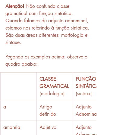
Atenção!
 Não confunda classe 
gramatical com função sintática. 
Quando falamos de adjunto adnominal, 
estamos nos referindo à função sintática. 
São duas áreas diferentes: morfologia e 
sintaxe. 
Pegando os exemplos acima, observe o 
quadro abaixo: 
CLASSE 
​FUNÇÃO 
GRAMATICAL
SINTÁTICA
(morfologia)
(sintaxe)
a
Artigo 
​Adjunto 
definido
Adnominal
​amarela
​Adjetivo
Adjunto 
Adnominal