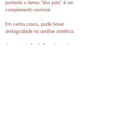
portanto o termo “dos pais” é um 
complemento nominal.
Em certos casos, pode haver 
ambiguidade na análise sintática: 
A 
matança 
dos índios
 não pode ser 
esquecida.
Se interpretarmos que os índios 
mataram, ou seja, que eles realizaram a 
ação de matar, eles têm valor 
agente
, 
por isso temos um 
adjunto adnominal.
A 
matança
dos índios
 não pode ser 
esquecida.
Se interpretarmos que os índios foram 
mortos, ou seja, alguém matou os 
índios, eles têm valor 
paciente
, por isso 
temos um 
complemento nominal.