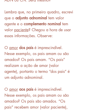
ADN ou CN. Será mesmo?
Lembra que, no primeiro quadro, escrevi 
que o 
adjunto adnominal
 tem valor 
agente e o 
complemento nominal
 tem 
valor 
paciente
? Chegou a hora de usar 
essas informações. Observe: 
O 
amor
dos pais
 é imprescindível. 
Nesse exemplo, os pais amam ou são 
amados? Os pais amam. “Os pais” 
realizam a ação de amar (valor 
agente), portanto o termo “dos pais” é 
um adjunto adnominal. 
O 
amor
aos pais
 é imprescindível. 
Nesse exemplo, os pais amam ou são 
amados? Os pais são amados. “Os 
pais” recebem amor (valor paciente), 