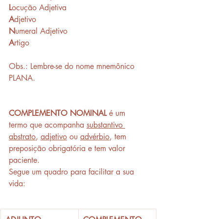
L
ocução Adjetiva
A
djetivo
N
umeral Adjetivo
A
rtigo
Obs.: Lembre-se do nome mnemônico 
PLANA. 
COMPLEMENTO NOMINAL
 é um 
termo que acompanha 
substantivo 
abstrato
, 
adjetivo
 ou 
advérbio
, tem 
preposição obrigatória e tem valor 
paciente. 
Segue um quadro para facilitar a sua 
vida: