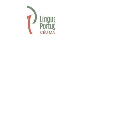
Fan Page Língua Portuguesa
contato.linguaportuguesa@gmail.co
m
Apostilas
Dúvidas frequentes
Política de privacidade
© 2018 por
Olho Nu Design
Mídias Sociais