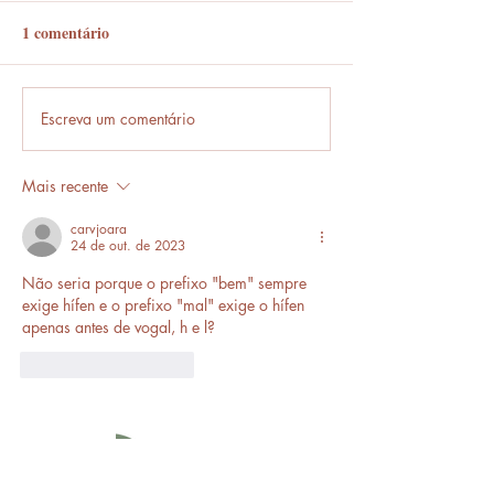
1 comentário
Em frente ou enfrente?
Escreva um comentário
Frases que só o b
entende.
Mais recente
carvjoara
24 de out. de 2023
Não seria porque o prefixo "bem" sempre 
exige hífen e o prefixo "mal" exige o hífen 
apenas antes de vogal, h e l?
Curtir
Responder