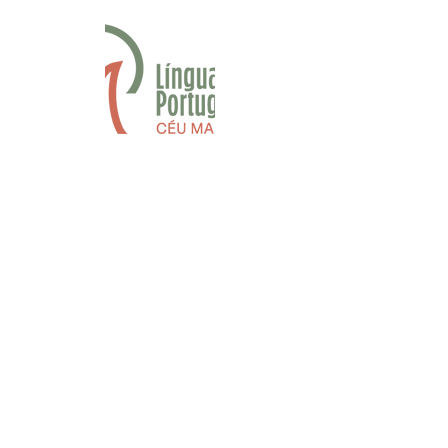
Fan Page Língua Portuguesa
contato.linguaportuguesa@gmail.co
m
Apostilas
Dúvidas frequentes
Política de privacidade
© 2018 por
Olho Nu Design
Mídias Sociais