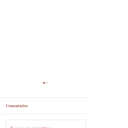
Comentários
Em frente ou enfrente?