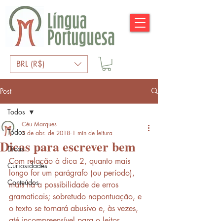
BRL (R$)
Post
Todos
Céu Marques
Todos
3 de abr. de 2018
1 min de leitura
Dicas para escrever bem
Dicas
Com relação à dica 2, quanto mais 
Curiosidades
longo for um parágrafo (ou período), 
Conteúdos
mais há a possibilidade de erros 
gramaticais; sobretudo napontuação, e 
o texto se tornará abusivo e, às vezes, 
até incompreensível para o leitor.