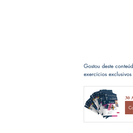
Gostou deste conteú
exercícios exclusivo
30 A
C