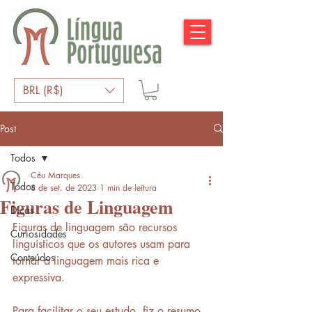
BRL (R$)
Post
Todos
Céu Marques
Todos
8 de set. de 2023
1 min de leitura
Figuras de Linguagem
Dicas
Figuras de linguagem são recursos 
Curiosidades
linguísticos que os autores usam para 
Conteúdos
tornar a linguagem mais rica e 
expressiva. 
Para facilitar o seu estudo, fiz o resumo 