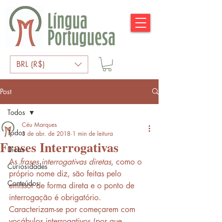
BRL (R$)
Post
Todos
Céu Marques
Todos
3 de abr. de 2018
1 min de leitura
Frases Interrogativas
Dicas
As 
frases interrogativas diretas
, como o 
Curiosidades
próprio nome diz, são feitas pelo 
Conteúdos
emissor de forma direta e o ponto de 
interrogação é obrigatório. 
Caracterizam-se por começarem com 
vocábulos interrogativos (por que, 