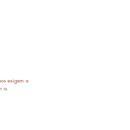
bos exigem a 
r a.