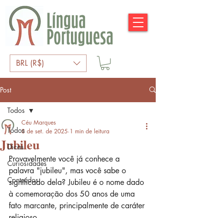
BRL (R$)
Post
Todos
Céu Marques
Todos
8 de set. de 2025
1 min de leitura
Jubileu
Dicas
Provavelmente você já conhece a 
Curiosidades
palavra "jubileu", mas você sabe o 
Conteúdos
significado dela? Jubileu é o nome dado 
à comemoração dos 50 anos de uma 
fato marcante, principalmente de caráter 
religioso.