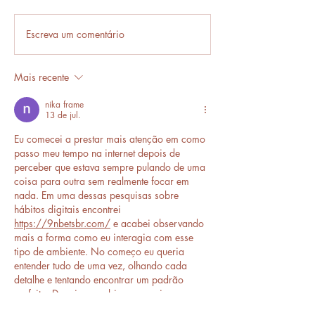
Em frente ou enfrente?
Escreva um comentário
Frases que só o b
entende.
Mais recente
nika frame
13 de jul.
Eu comecei a prestar mais atenção em como 
passo meu tempo na internet depois de 
perceber que estava sempre pulando de uma 
coisa para outra sem realmente focar em 
nada. Em uma dessas pesquisas sobre 
hábitos digitais encontrei 
https://9nbetsbr.com/
 e acabei observando 
mais a forma como eu interagia com esse 
tipo de ambiente. No começo eu queria 
entender tudo de uma vez, olhando cada 
detalhe e tentando encontrar um padrão 
perfeito. Depois percebi que o mais 
importante era controlar minha própria…