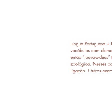
Língua Portuguesa + 
vocábulos com elemen
então “louva-a-deus”
zoológica. Nesses ca
ligação. Outros exem