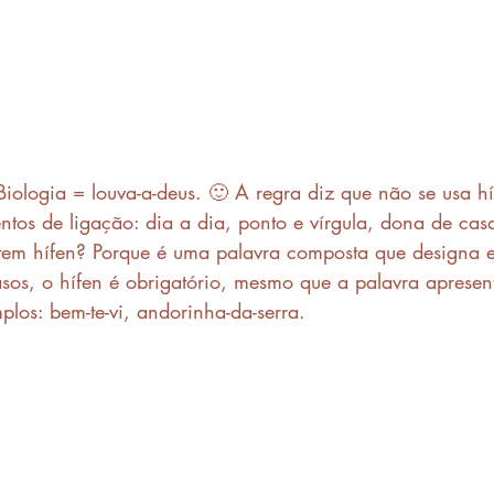
Biologia = louva-a-deus. 🙂 A regra diz que não se usa h
tos de ligação: dia a dia, ponto e vírgula, dona de casa
 tem hífen? Porque é uma palavra composta que designa e
sos, o hífen é obrigatório, mesmo que a palavra apresen
plos: bem-te-vi, andorinha-da-serra.