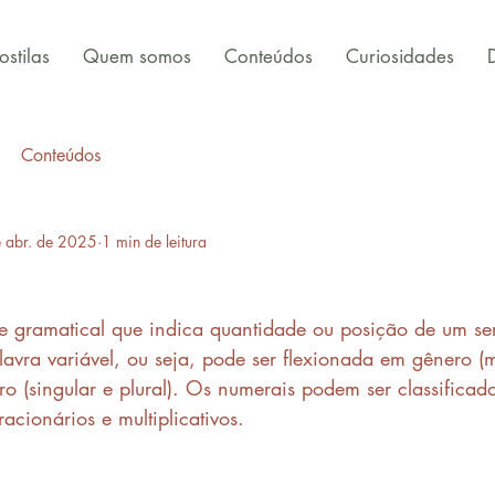
stilas
Quem somos
Conteúdos
Curiosidades
Conteúdos
 abr. de 2025
1 min de leitura
e gramatical que indica quantidade ou posição de um s
avra variável, ou seja, pode ser flexionada em gênero (
o (singular e plural). Os numerais podem ser classificad
racionários e multiplicativos.