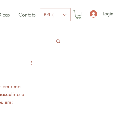
Login
BRL (R$)
Dicas
Contato
er em uma 
masculino e 
os em: 