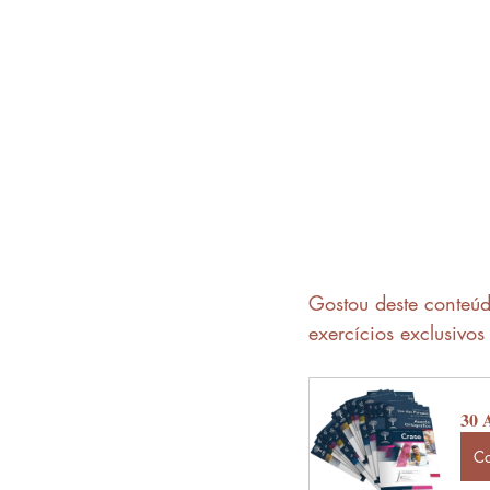
Gostou deste conteú
exercícios exclusivo
30 A
C