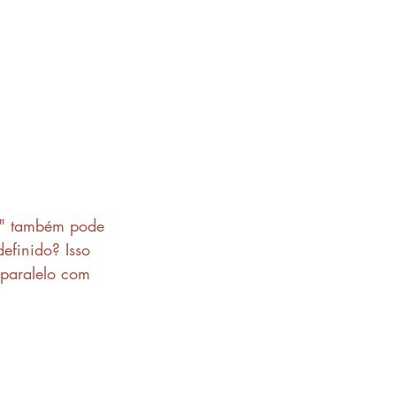
m" também pode 
efinido? Isso 
 paralelo com 