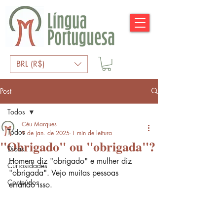
BRL (R$)
Post
Todos
Céu Marques
Todos
9 de jan. de 2025
1 min de leitura
"Obrigado" ou "obrigada"?
Dicas
Homem diz "obrigado" e mulher diz 
Curiosidades
"obrigada". Vejo muitas pessoas 
Conteúdos
errando isso.