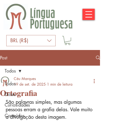
BRL (R$)
Post
Todos
Céu Marques
Todos
19 de set. de 2025
1 min de leitura
Ortografia
Dicas
São palavras simples, mas algumas 
Curiosidades
pessoas erram a grafia delas. Vale muito 
Conteúdos
a divulgação desta imagem.