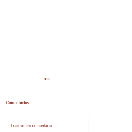
Comentários
Em frente ou enfrente?
Escreva um comentário
Frases que só o b