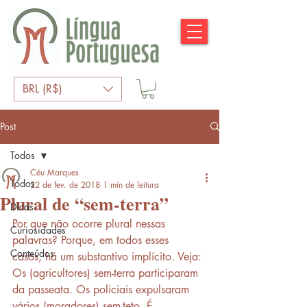
BRL (R$)
Post
Todos
Céu Marques
Todos
22 de fev. de 2018
1 min de leitura
Plural de “sem-terra”
Dicas
Por que não ocorre plural nessas 
Curiosidades
palavras? Porque, em todos esses 
Conteúdos
casos, há um substantivo implícito. Veja: 
Os (agricultores) sem-terra participaram 
da passeata. Os policiais expulsaram 
vários (moradores) sem-teto. É 