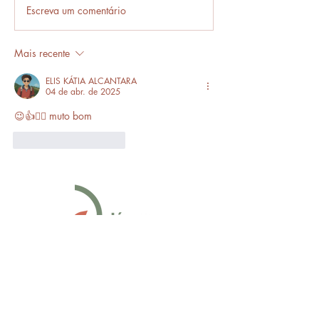
Em frente ou enfrente?
Escreva um comentário
Frases que só o b
entende.
Mais recente
ELIS KÁTIA ALCANTARA
04 de abr. de 2025
😉👍🙆‍♀️ muto bom
Curtir
Responder
Fan Page Língua Portuguesa
contato.linguaportuguesa@gmail.co