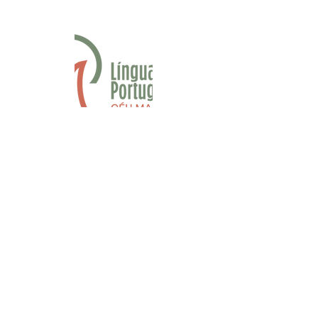
Fan Page Língua Portuguesa
contato.linguaportuguesa@gmail.co
m
Apostilas
Dúvidas frequentes
Política de privacidade
© 2018 por
Olho Nu Design
Mídias Sociais