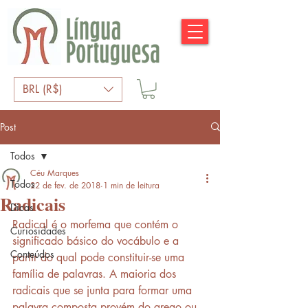
BRL (R$)
Post
Todos
Céu Marques
Todos
22 de fev. de 2018
1 min de leitura
Radicais
Dicas
Radical é o morfema que contém o 
Curiosidades
significado básico do vocábulo e a 
Conteúdos
partir do qual pode constituir-se uma 
família de palavras. A maioria dos 
radicais que se junta para formar uma 
palavra composta provém do grego ou 