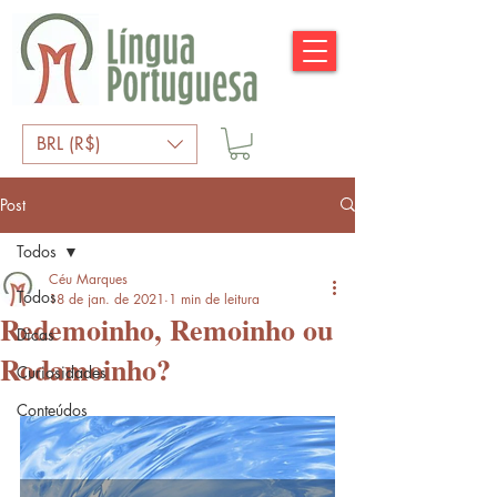
BRL (R$)
Post
Todos
Céu Marques
Todos
18 de jan. de 2021
1 min de leitura
Redemoinho, Remoinho ou
Dicas
Rodamoinho?
Curiosidades
Conteúdos