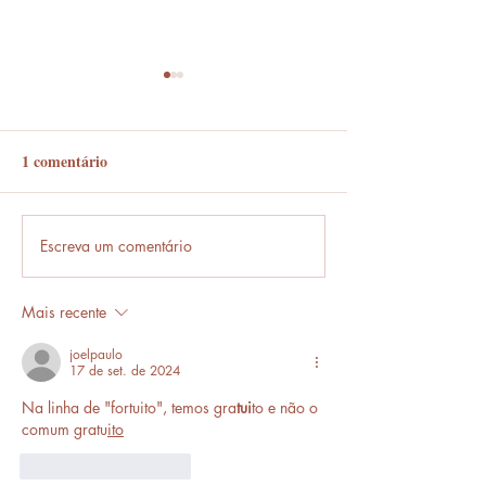
1 comentário
Em frente ou enfrente?
Escreva um comentário
Frases que só o b
entende.
Mais recente
joelpaulo
17 de set. de 2024
Na linha de "fortuito", temos gra
tui
to e não o 
comum gratu
ito
Curtir
Responder