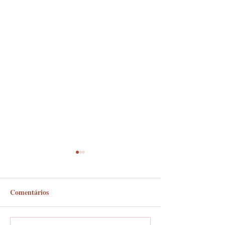
Comentários
Em frente ou enfrente?