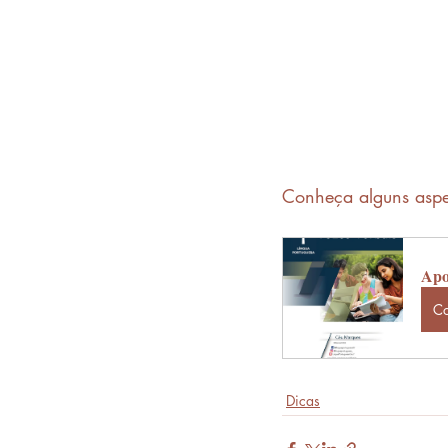
Conheça alguns aspe
Apos
C
Dicas