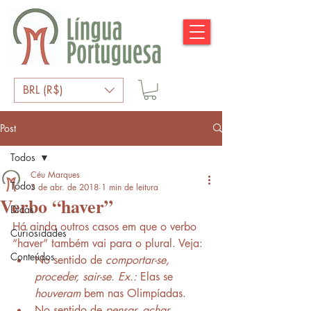
BRL (R$)
Post
Todos
Céu Marques
Todos
3 de abr. de 2018
1 min de leitura
Verbo “haver”
Dicas
Há ainda outros casos em que o verbo 
Curiosidades
“haver” também vai para o plural. Veja:
Conteúdos
No sentido de 
comportar-se, 
proceder, sair-se. Ex.: 
Elas se 
houveram
 bem nas Olimpíadas.
No sentido de 
pensar, achar 