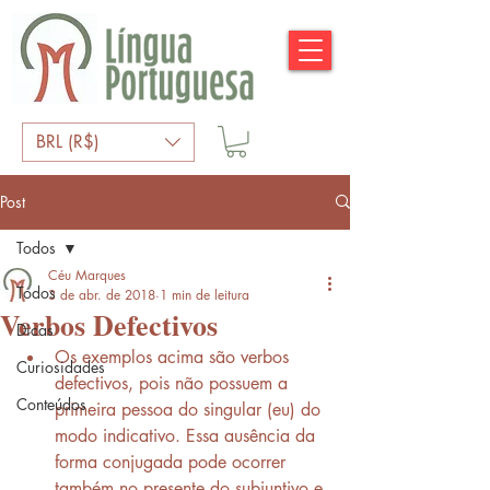
BRL (R$)
Post
Todos
Céu Marques
Todos
3 de abr. de 2018
1 min de leitura
Verbos Defectivos
Dicas
Os exemplos acima são verbos 
Curiosidades
defectivos, pois não possuem a 
Conteúdos
primeira pessoa do singular (eu) do 
modo indicativo. Essa ausência da 
forma conjugada pode ocorrer 
também no presente do subjuntivo e 