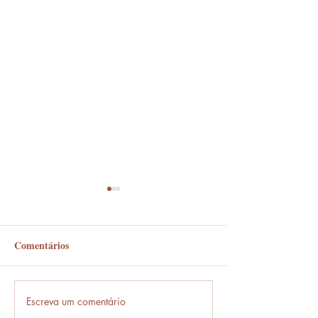
Comentários
Em frente ou enfrente?
Escreva um comentário
Frases que só o b