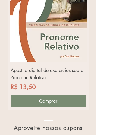
Apostila digital de exercícios sobre
Apostila digital de ex
Pronome Relativo
Conto "Amor" de Cla
Preço
Preço
R$ 13,50
R$ 13,50
Comprar
Aproveite nossos cupons