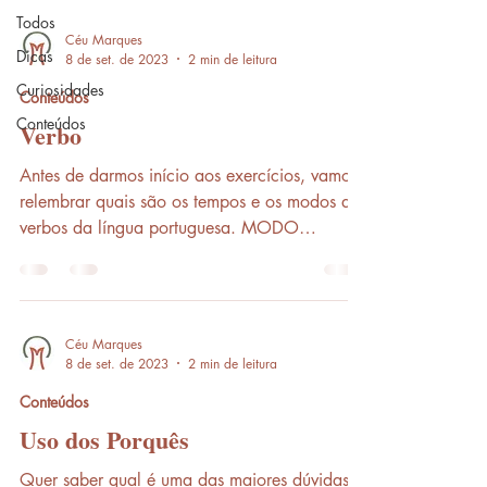
Todos
Céu Marques
Dicas
8 de set. de 2023
2 min de leitura
Curiosidades
Conteúdos
Conteúdos
Verbo
Antes de darmos início aos exercícios, vamos
relembrar quais são os tempos e os modos dos
verbos da língua portuguesa. MODO
INDICATIVO...
Céu Marques
8 de set. de 2023
2 min de leitura
Conteúdos
Uso dos Porquês
Quer saber qual é uma das maiores dúvidas